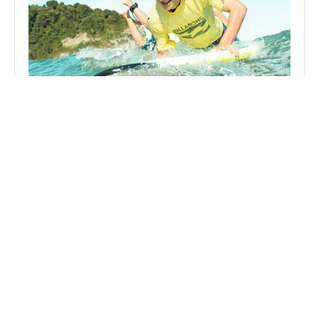
Surf Eskola
Aprende, mejora y disfruta del mar rodeado de 
buena energía y gente increíble. No importa tu 
nivel, lo importante es que tengas ganas de 
pasarlo bien.
Duración: 1.30h
Saber más