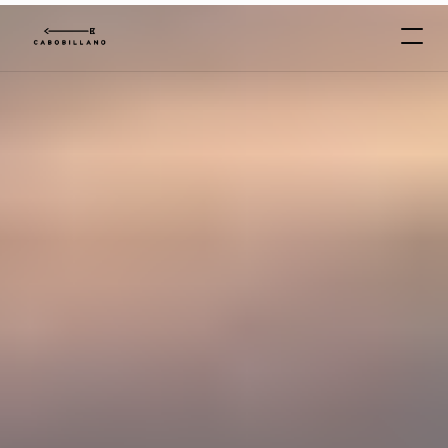
C
A
B
O
*
B
I
L
L
A
N
O