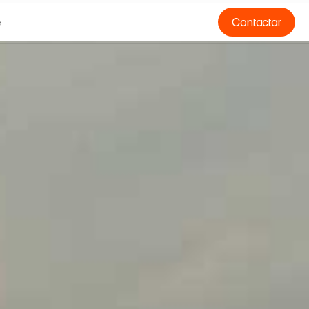
e
Contactar
e
O
*
N
O