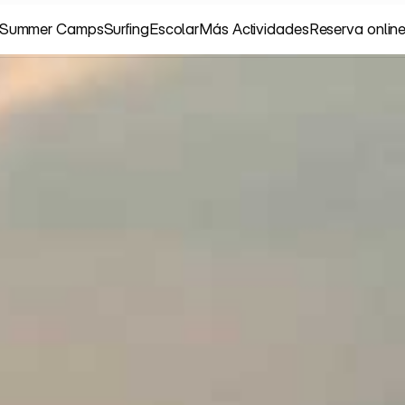
Summer Camps
Surfing
Escolar
Más Actividades
Reserva onlin
Summer Camps
Surfing
Escolar
Más Actividades
Reserva onlin
C
A
B
L
L
A