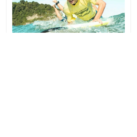
Surf Eskola
Aprende, mejora y disfruta del mar rodeado de 
buena energía y gente increíble. No importa tu 
nivel, lo importante es que tengas ganas de 
pasarlo bien.
Duración: 1.30h
Saber más