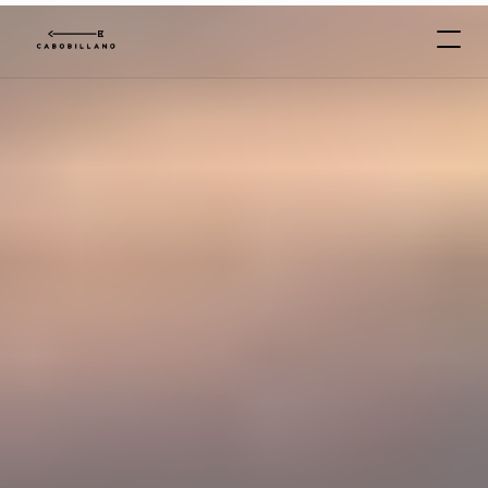
C
A
B
O
*
B
I
L
L
A
N
O