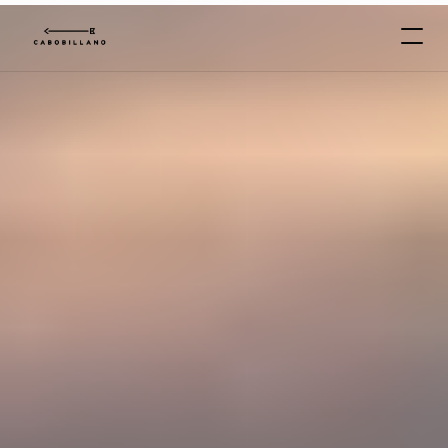
C
A
B
O
*
B
I
L
L
A
N
O