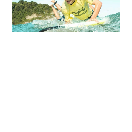
Surf Eskola
Aprende, mejora y disfruta del mar rodeado de 
buena energía y gente increíble. No importa tu 
nivel, lo importante es que tengas ganas de 
pasarlo bien.
Duración: 1.30h
Saber más