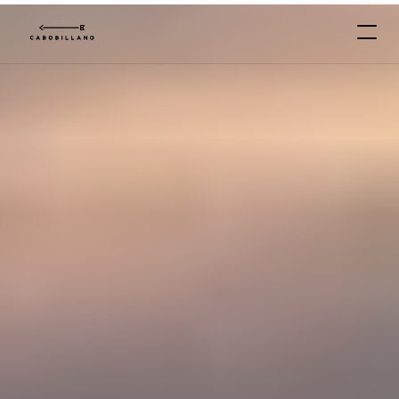
C
A
B
O
*
B
I
L
L
A
N
O