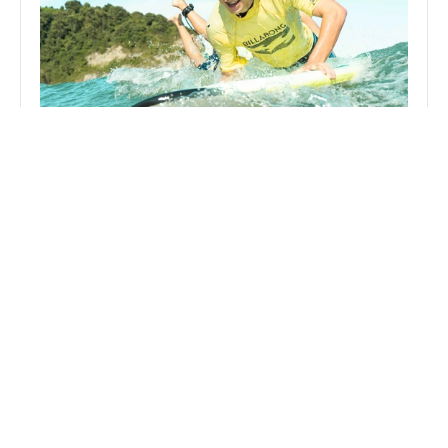
Surf Eskola
Aprende, mejora y disfruta del mar rodeado de 
buena energía y gente increíble. No importa tu 
nivel, lo importante es que tengas ganas de 
pasarlo bien.
Duración: 1.30h
Saber más