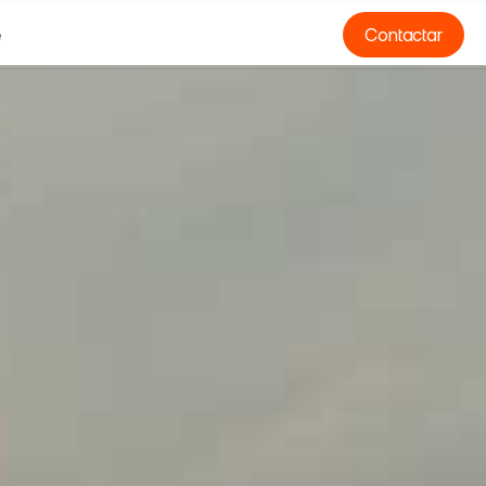
e
Contactar
e
O
*
N
O