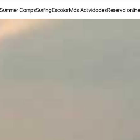
Summer Camps
Surfing
Escolar
Más Actividades
Reserva onlin
Summer Camps
Surfing
Escolar
Más Actividades
Reserva onlin
C
A
B
L
L
A