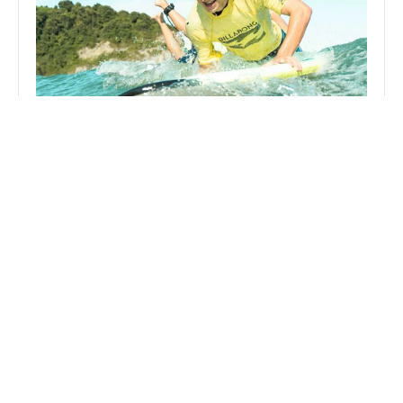
Surf Eskola
Aprende, mejora y disfruta del mar rodeado de 
buena energía y gente increíble. No importa tu 
nivel, lo importante es que tengas ganas de 
pasarlo bien.
Duración: 1.30h
Saber más