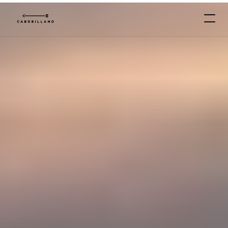
C
A
B
O
*
B
I
L
L
A
N
O