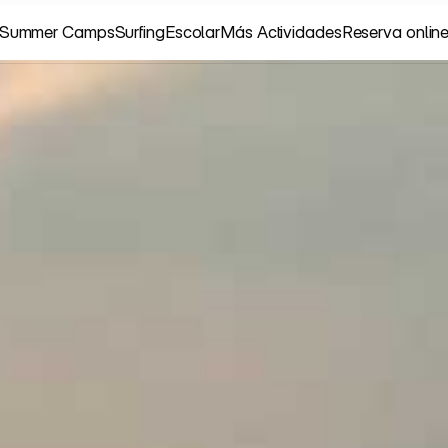
Summer Camps
Surfing
Escolar
Más Actividades
Reserva onlin
Summer Camps
Surfing
Escolar
Más Actividades
Reserva onlin
C
A
B
L
L
A