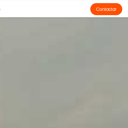
e
Contactar
e
O
*
N
O