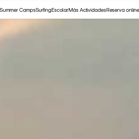
Summer Camps
Surfing
Escolar
Más Actividades
Reserva onlin
Summer Camps
Surfing
Escolar
Más Actividades
Reserva onlin
C
A
B
L
L
A