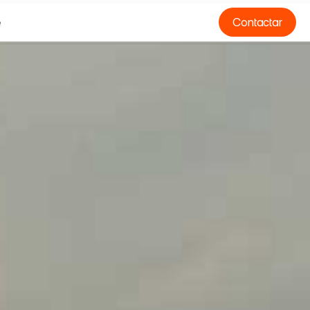
e
Contactar
e
O
*
N
O