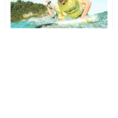
Surf Eskola
Aprende, mejora y disfruta del mar rodeado de 
buena energía y gente increíble. No importa tu 
nivel, lo importante es que tengas ganas de 
pasarlo bien.
Duración: 1.30h
Saber más