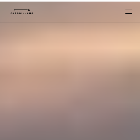
C
A
B
O
*
B
I
L
L
A
N
O