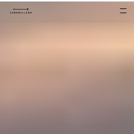
C
A
B
O
*
B
I
L
L
A
N
O