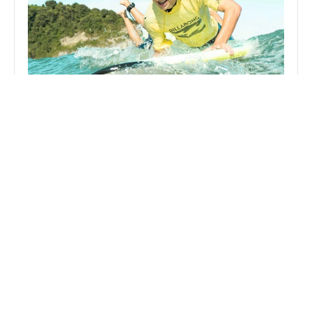
Surf Eskola
Aprende, mejora y disfruta del mar rodeado de 
buena energía y gente increíble. No importa tu 
nivel, lo importante es que tengas ganas de 
pasarlo bien.
Duración: 1.30h
Saber más